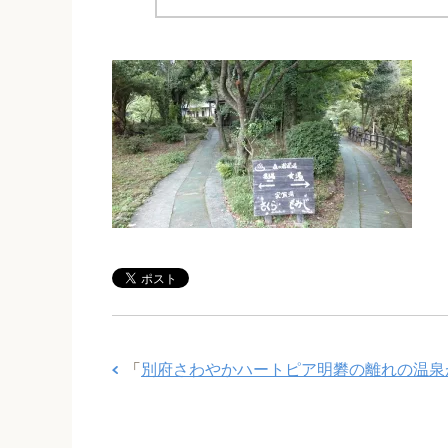
「
別府さわやかハートピア明礬の離れの温泉