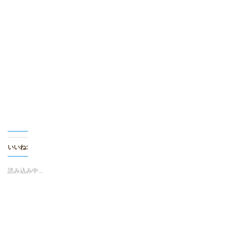
w
k
i
で
t
共
t
有
e
す
r
る
で
に
共
は
有
ク
(
リ
新
ッ
し
ク
い
し
ウ
て
ィ
く
ン
だ
ド
さ
ウ
い
で
(
開
新
き
し
ま
い
す
ウ
)
ィ
いいね:
ン
ド
ウ
で
読み込み中...
開
き
ま
す
)