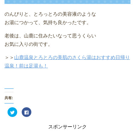
のんびりと、とろっとろの美容液のような
お湯につかって、気持ち良かったです。
老後は、山鹿に住みたいなって思うくらい
お気に入りの街です。
＞＞
山鹿温泉とろとろの美肌のさくら湯はおすすめ日帰り
温泉！前は足湯も！
共有:
ク
F
リ
a
ッ
c
ク
e
し
b
スポンサーリンク
て
o
T
o