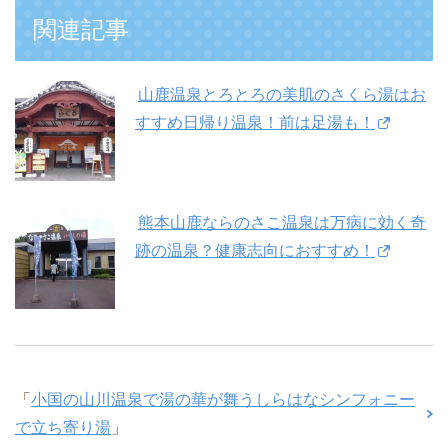
関連記事
山鹿温泉とろとろの美肌のさくら湯はお
すすめ日帰り温泉！前は足湯も！
熊本山鹿ならのさこ温泉は万病に効く奇
跡の温泉？健康志向におすすめ！
「
小国の山川温泉で湯の華が舞うしらはなシンフォニー
で立ち寄り湯
」