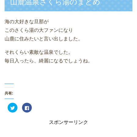
山鹿温泉さくら湯のまとめ
海の大好きな旦那が
このさくら湯の大ファンになり
山鹿に住みたいと言い出しました。
それくらい素敵な温泉でした。
毎日入ったら、綺麗になるでしょうね。
共有:
ク
F
リ
a
ッ
c
ク
e
し
b
スポンサーリンク
て
o
T
o
w
k
i
で