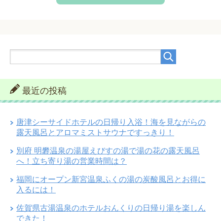
最近の投稿
唐津シーサイドホテルの日帰り入浴！海を見ながらの
露天風呂とアロマミストサウナですっきり！
別府 明礬温泉の湯屋えびすの湯で湯の花の露天風呂
へ！立ち寄り湯の営業時間は？
福岡にオープン新宮温泉ふくの湯の炭酸風呂とお得に
入るには！
佐賀県古湯温泉のホテルおんくりの日帰り湯を楽しん
できた！