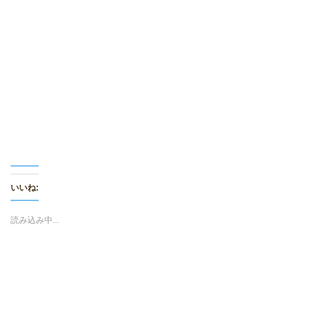
t
共
t
有
e
す
r
る
で
に
共
は
有
ク
(
リ
新
ッ
し
ク
い
し
ウ
て
ィ
く
ン
だ
ド
さ
ウ
い
で
(
開
新
き
し
ま
い
す
ウ
)
ィ
いいね:
ン
ド
ウ
で
読み込み中...
開
き
ま
す
)