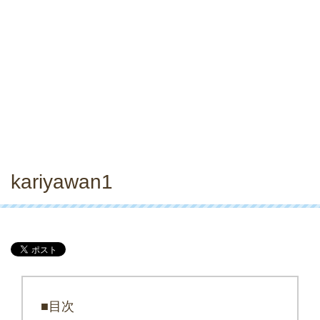
kariyawan1
■目次