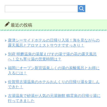
最近の投稿
唐津シーサイドホテルの日帰り入浴！海を見ながらの
露天風呂とアロマミストサウナですっきり！
別府 明礬温泉の湯屋えびすの湯で湯の花の露天風呂
へ！立ち寄り湯の営業時間は？
福岡にオープン新宮温泉ふくの湯の炭酸風呂とお得に
入るには！
佐賀県古湯温泉のホテルおんくりの日帰り湯を楽しん
できた！
古湯温泉で砂湯が人気の元湯旅館 鶴霊泉の日帰り湯に
行ってきました