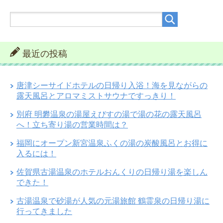
最近の投稿
唐津シーサイドホテルの日帰り入浴！海を見ながらの
露天風呂とアロマミストサウナですっきり！
別府 明礬温泉の湯屋えびすの湯で湯の花の露天風呂
へ！立ち寄り湯の営業時間は？
福岡にオープン新宮温泉ふくの湯の炭酸風呂とお得に
入るには！
佐賀県古湯温泉のホテルおんくりの日帰り湯を楽しん
できた！
古湯温泉で砂湯が人気の元湯旅館 鶴霊泉の日帰り湯に
行ってきました