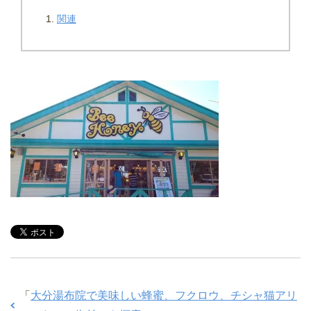
関連
「
大分湯布院で美味しい蜂蜜、フクロウ、チシャ猫アリ