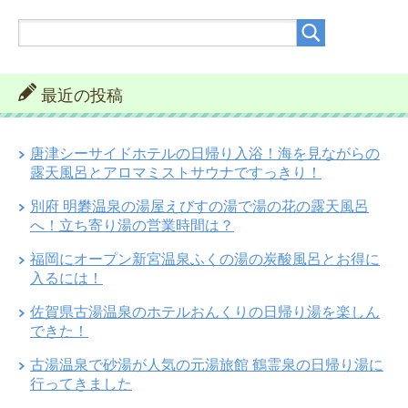
最近の投稿
唐津シーサイドホテルの日帰り入浴！海を見ながらの
露天風呂とアロマミストサウナですっきり！
別府 明礬温泉の湯屋えびすの湯で湯の花の露天風呂
へ！立ち寄り湯の営業時間は？
福岡にオープン新宮温泉ふくの湯の炭酸風呂とお得に
入るには！
佐賀県古湯温泉のホテルおんくりの日帰り湯を楽しん
できた！
古湯温泉で砂湯が人気の元湯旅館 鶴霊泉の日帰り湯に
行ってきました