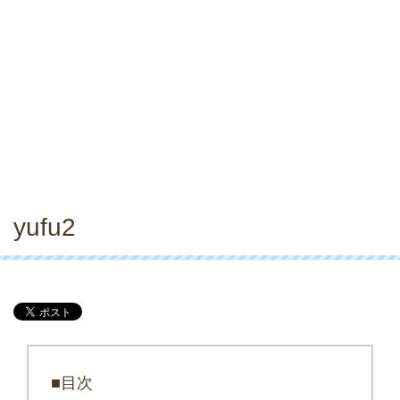
yufu2
■目次