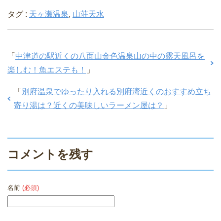
タグ :
天ヶ瀬温泉
,
山荘天水
「
中津道の駅近くの八面山金色温泉山の中の露天風呂を
楽しむ！魚エステも！
」
「
別府温泉でゆったり入れる別府湾近くのおすすめ立ち
寄り湯は？近くの美味しいラーメン屋は？
」
コメントを残す
名前
(必須)