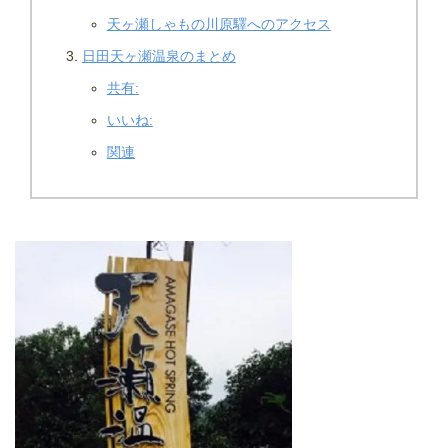
天ヶ瀬しゃもの川原驛へのアクセス
日田天ヶ瀬温泉のまとめ
共有:
いいね:
関連