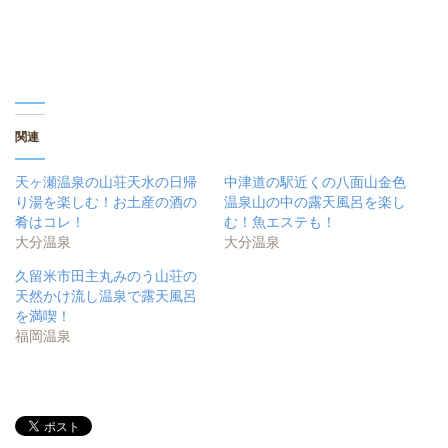
す
)
関連
天ヶ瀬温泉の山荘天水の日帰
中津道の駅近くの八面山金色
り湯を楽しむ！お土産の酒の
温泉山の中の露天風呂を楽し
肴はコレ！
む！魚エステも！
大分温泉
大分温泉
久留米市田主丸みのう山荘の
天然かけ流し温泉で露天風呂
を満喫！
福岡温泉