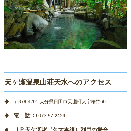
天ヶ瀬温泉山荘天水へのアクセス
◆ 〒879-4201 大分県日田市天瀬町大字桜竹601
電 話：
◆
0973-57-2424
ＪＲ天ケ瀬駅（久大本線）利用の場合
◆