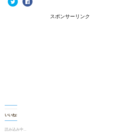
ク
F
リ
a
ッ
c
ク
e
し
b
スポンサーリンク
て
o
T
o
w
k
i
で
t
共
t
有
e
す
r
る
で
に
共
は
有
ク
(
リ
新
ッ
し
ク
い
し
ウ
て
ィ
く
ン
だ
ド
さ
ウ
い
で
(
開
新
き
し
ま
い
す
ウ
)
ィ
いいね:
ン
ド
ウ
で
読み込み中...
開
き
ま