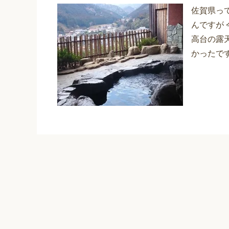
佐賀県っ
んですが
高台の露
かったで