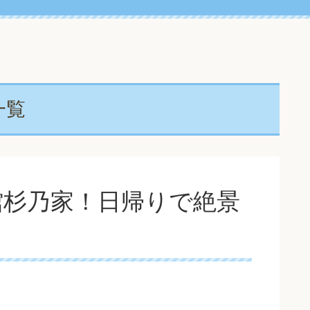
一覧
館杉乃家！日帰りで絶景