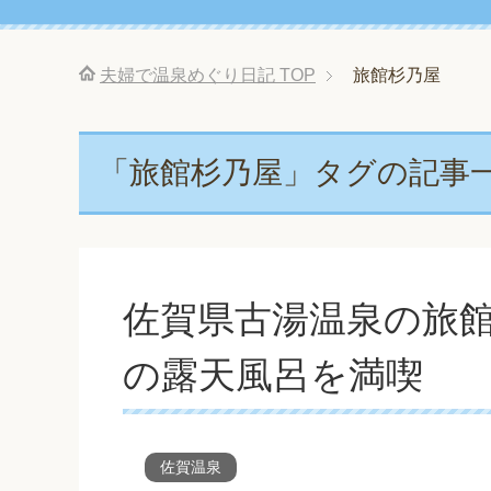
夫婦で温泉めぐり日記
TOP
旅館杉乃屋
「旅館杉乃屋」タグの記事
佐賀県古湯温泉の旅
の露天風呂を満喫
佐賀温泉