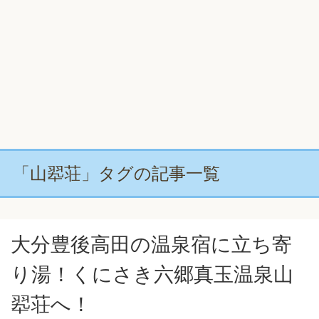
「山翆荘」タグの記事一覧
大分豊後高田の温泉宿に立ち寄
り湯！くにさき六郷真玉温泉山
翆荘へ！